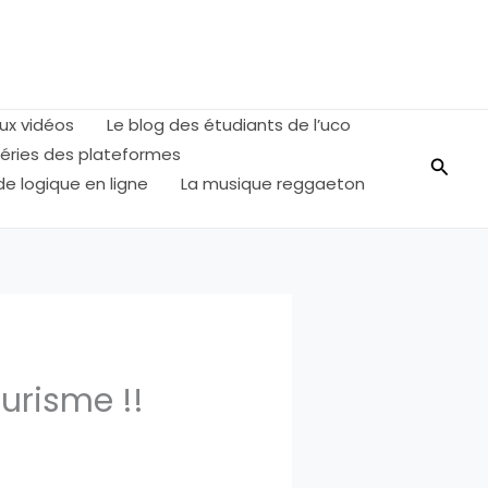
eux vidéos
Le blog des étudiants de l’uco
séries des plateformes
Reche
 de logique en ligne
La musique reggaeton
ourisme !!