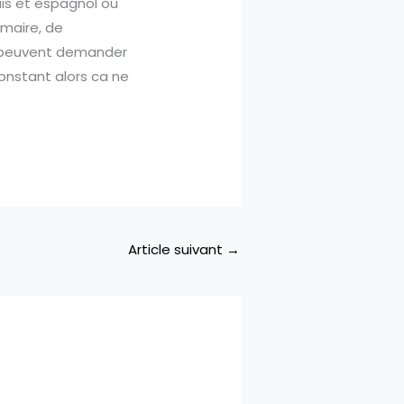
is et espagnol ou
mmaire, de
s peuvent demander
 constant alors ca ne
Article suivant
→