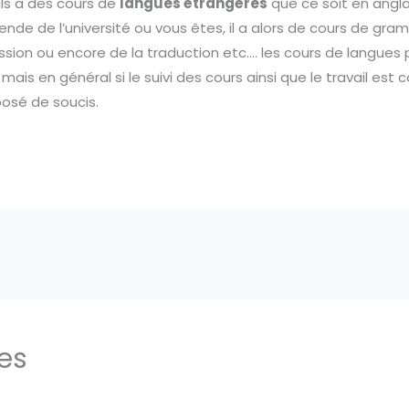
ils a des cours de
langues étrangères
que ce soit en angla
ende de l’université ou vous êtes, il a alors de cours de gra
ion ou encore de la traduction etc.… les cours de langue
mais en général si le suivi des cours ainsi que le travail est
posé de soucis.
res