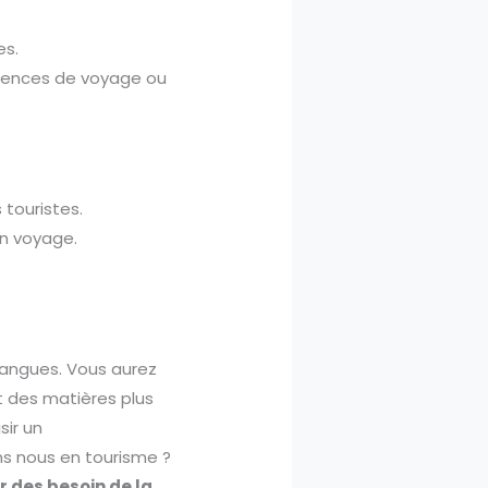
es.
agences de voyage ou
 touristes.
n voyage.
 langues. Vous aurez
 des matières plus
sir un
ns nous en tourisme ?
r des besoin de la