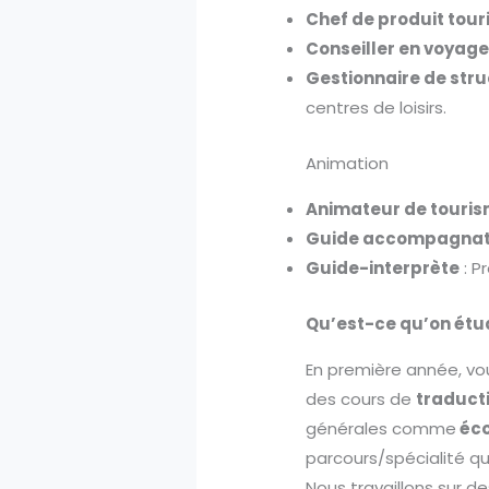
Chef de produit tour
Conseiller en voyag
Gestionnaire de stru
centres de loisirs.
Animation
Animateur de touris
Guide accompagna
Guide-interprète
: P
Qu’est-ce qu’on étud
En première année, vou
des cours de
traducti
générales comme
éco
parcours/spécialité qu
Nous travaillons sur de