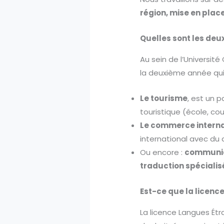
région, mise en pla
Quelles sont les deux
Au sein de l’Universit
la deuxième année qui
Le tourisme
, est un 
touristique (école, co
Le commerce interna
international avec du
Ou encore :
communica
traduction spécialis
Est-ce que la licence
La licence Langues Étr