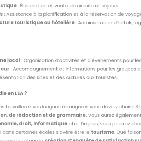
istique
: Élaboration et vente de circuits et séjours.
es
: Assistance à la planification et à la réservation de voyag
cture touristique ou hôtelière
: Administration d’hôtels, 
me local
: Organisation d’activités et d’événements pour les
teur
: Accompagnement et informations pour les groupes e
résentation des sites et des cultures aux touristes.
ie en LEA ?
s travaillerez vos langues étrangères vous devrez choisir 3
on, de rédaction et de grammaire.
Vous aurez également
nomie, droit, informatique
etc… De plus, vous pourrez choi
i dans certaines écoles s’avère être le
tourisme
. Que faiso
s projets tel que la
création d’enquête de satisfaction su